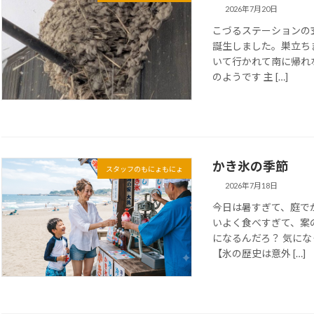
2026年7月20日
こづるステーションの
誕生しました。巣立ち
いて行かれて南に帰れ
のようです 主 […]
かき氷の季節
スタッフのもにょもにょ
2026年7月18日
今日は暑すぎて、庭で
いよく食べすぎて、案
になるんだろ？ 気に
【氷の歴史は意外 […]