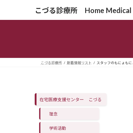
コ
ナ
こづる診療所 Home Medical Ca
ン
ビ
テ
ゲ
ン
ー
ツ
シ
へ
ョ
ス
ン
キ
に
ッ
移
こづる診療所
新着情報リスト
スタッフのもにょもに
プ
動
在宅医療支援センター こづる
理念
学術活動