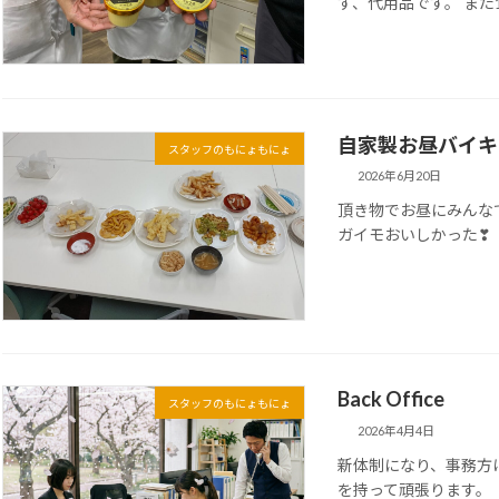
ず、代用品です。 また
自家製お昼バイキ
スタッフのもにょもにょ
2026年6月20日
頂き物でお昼にみんな
ガイモおいしかった❣
Back Office
スタッフのもにょもにょ
2026年4月4日
新体制になり、事務方
を持って頑張ります。