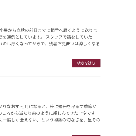
 小暑から立秋の前日までに相手へ届くように送りま
間を通例としています。 スタッフで話をしていた
うのは厚くなってからで、残暑お見舞いは涼しくなる
続きを読む
かりなおす 七月になると、笹に短冊を吊るす季節が
のころから当たり前のように親しんできた七夕です
に一度しか会えない」という物語の切なさを、星その
]